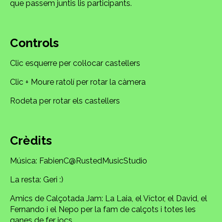
que passem juntis lis participants.
Controls
Clic esquerre per col·locar castellers
Clic + Moure ratolí per rotar la càmera
Rodeta per rotar els castellers
Crèdits
Música: FabienC@RustedMusicStudio
La resta: Geri :)
Amics de Calçotada Jam: La Laia, el Víctor, el David, el
Fernando i el Nepo per la fam de calçots i totes les
ganes de fer jocs.