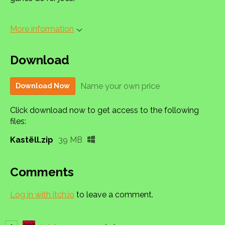
More information
Download
Name your own price
Download Now
Click download now to get access to the following
files:
Kastëll.zip
39 MB
Comments
Log in with itch.io
to leave a comment.